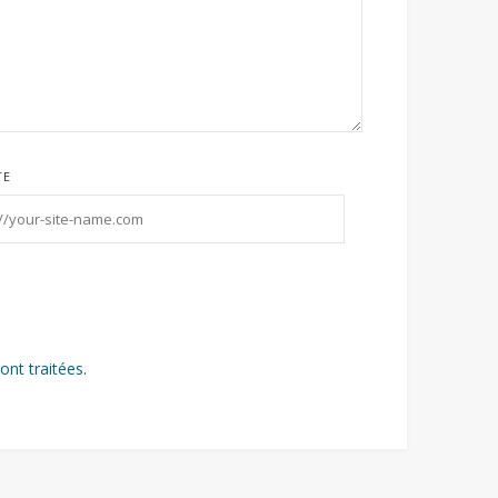
TE
ont traitées
.