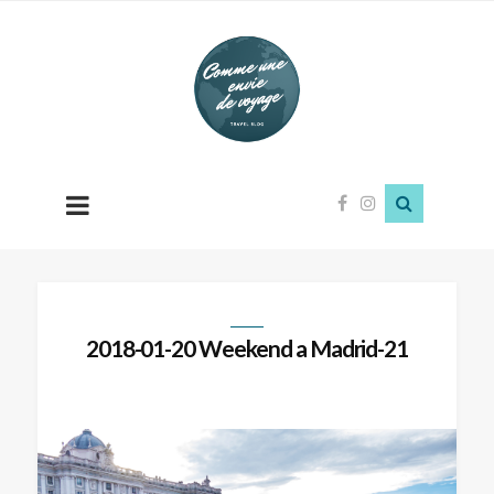
Comme
une
envie
de
voyage
2018-01-20 Weekend a Madrid-21