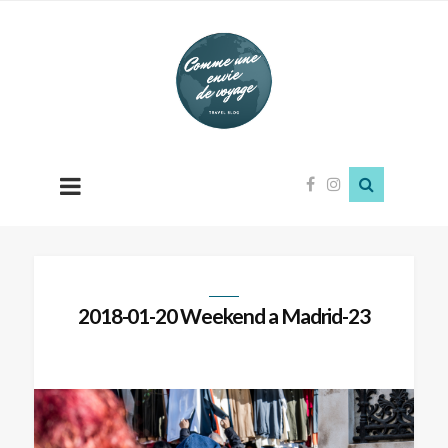
Comme
une
envie
de
voyage
2018-01-20 Weekend a Madrid-23