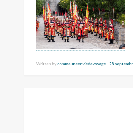
Written by
commeuneenviedevoyage
-
28 septembr