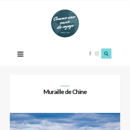
Comme
une
envie
de
voyage
Muraille de Chine