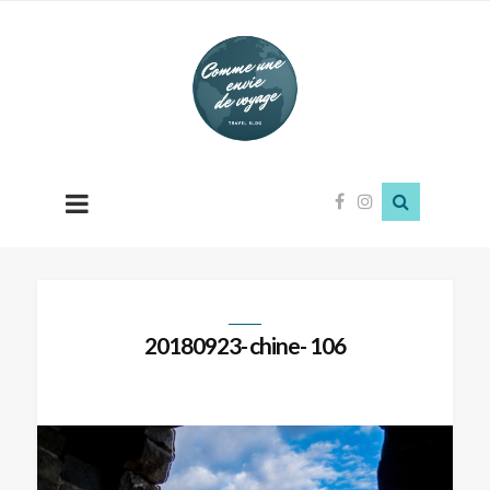
Comme
une
envie
de
voyage
20180923- chine- 106