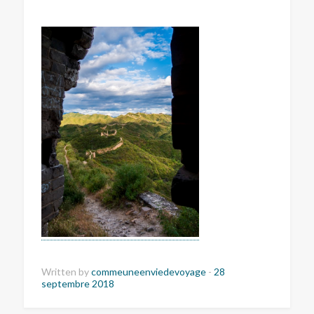
Written by
commeuneenviedevoyage
-
28
septembre 2018