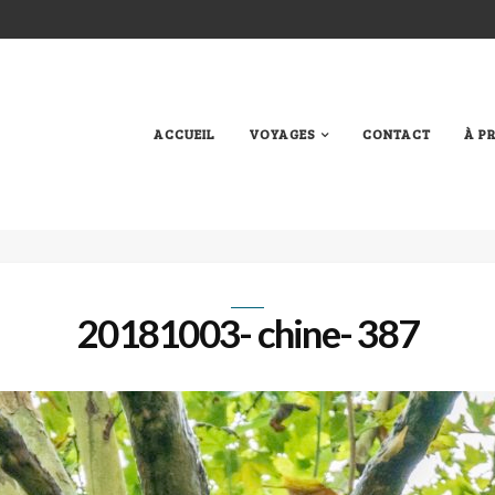
ACCUEIL
VOYAGES
CONTACT
À P
20181003- chine- 387