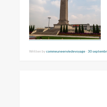
Written by
commeuneenviedevoyage
-
30 septembr