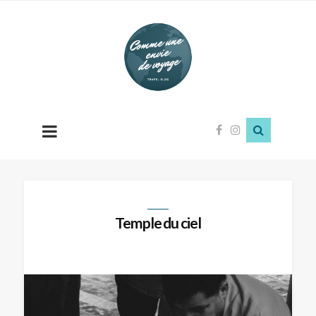
Comme
une
envie
de
voyage
Temple du ciel