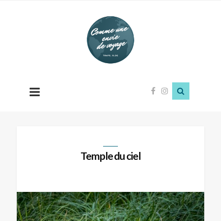
Comme
une
envie
de
voyage
Temple du ciel