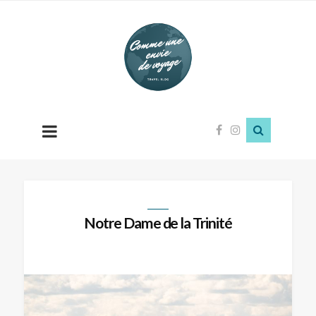
Comme
une
envie
de
voyage
Notre Dame de la Trinité