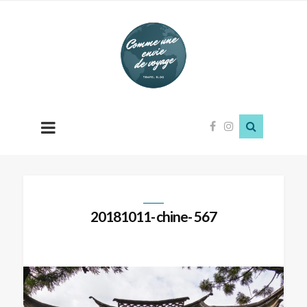
Comme
une
envie
de
voyage
20181011- chine- 567