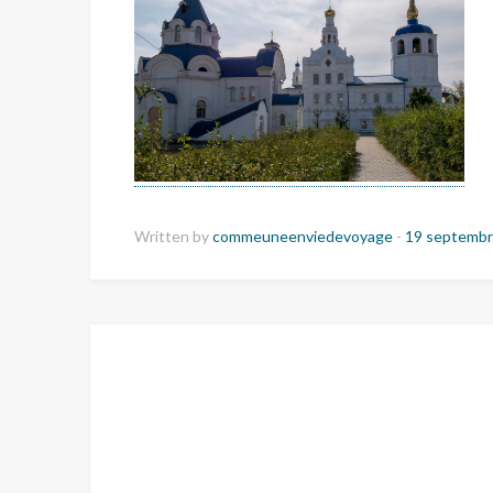
Written by
commeuneenviedevoyage
-
19 septembr