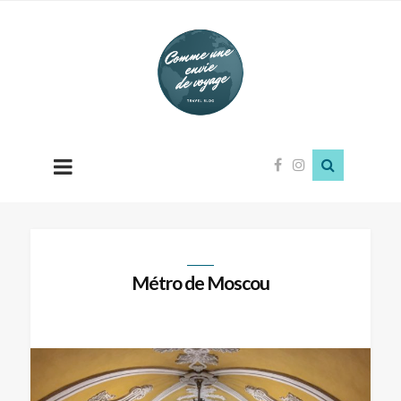
Comme
une
envie
de
voyage
Métro de Moscou