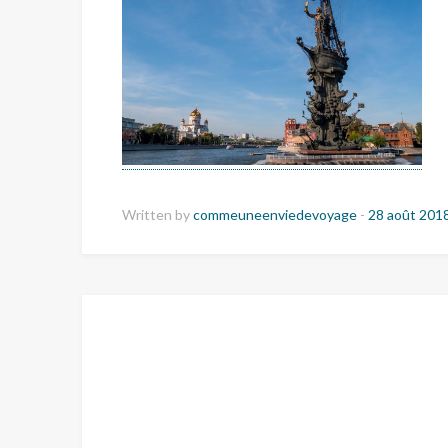
Written by
commeuneenviedevoyage
-
28 août 201