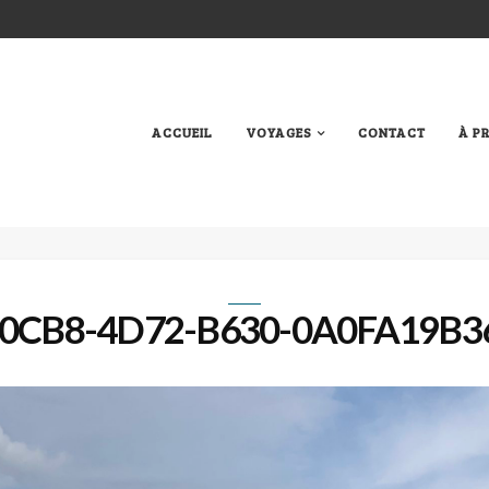
ACCUEIL
VOYAGES
CONTACT
À P
0CB8-4D72-B630-0A0FA19B36