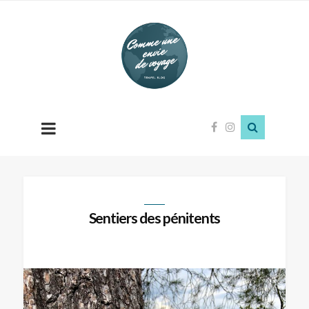
Comme
une
envie
de
voyage
Sentiers des pénitents