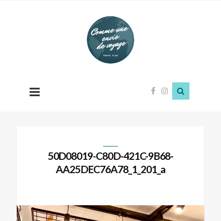
Comme
une
envie
de
voyage
50D08019-C80D-421C-9B68-
AA25DEC76A78_1_201_a