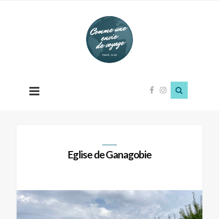
Comme
une
envie
de
voyage
Eglise de Ganagobie