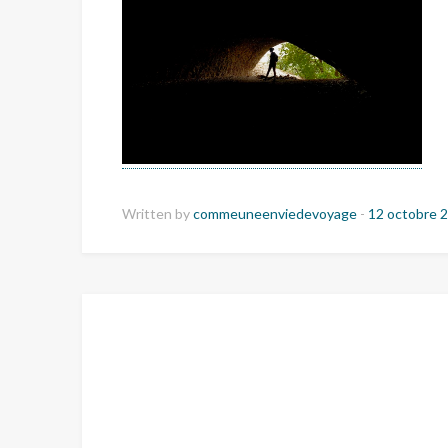
Written by
commeuneenviedevoyage
-
12 octobre 