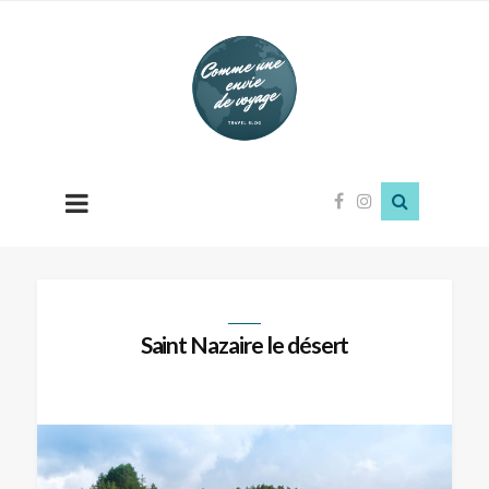
Comme
une
envie
de
voyage
Saint Nazaire le désert