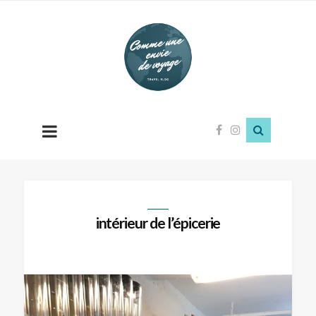
Comme
une
envie
de
voyage
intérieur de l’épicerie