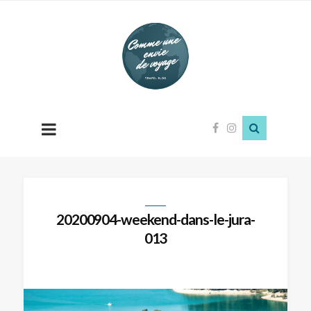
Comme
une
envie
de
voyage
20200904-weekend-dans-le-jura-
013