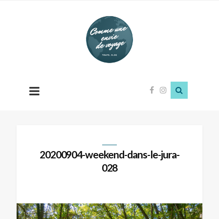
Comme
une
envie
de
voyage
20200904-weekend-dans-le-jura-
028