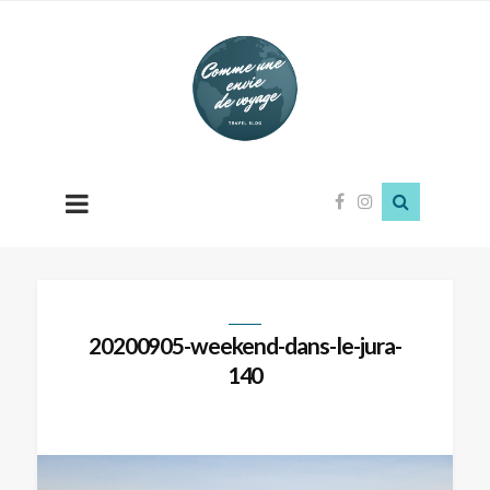
Comme
une
envie
de
voyage
20200905-weekend-dans-le-jura-
140