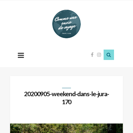
Comme
une
envie
de
voyage
20200905-weekend-dans-le-jura-
170