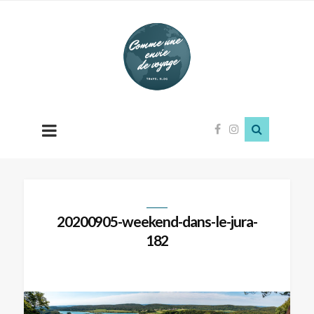
Comme
une
envie
de
voyage
20200905-weekend-dans-le-jura-
182