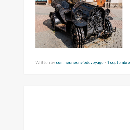
Written by
commeuneenviedevoyage
-
4 septembre