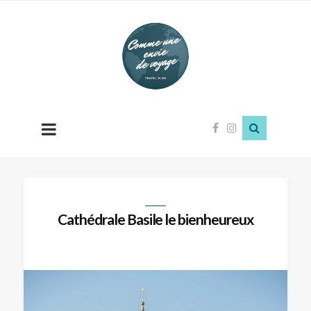
Comme
une
envie
de
voyage
Cathédrale Basile le bienheureux