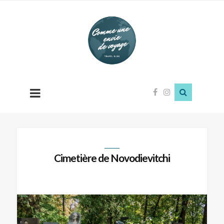
Comme
une
envie
de
voyage
Cimetière de Novodievitchi