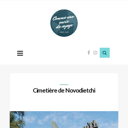
Comme
une
envie
de
voyage
Cimetière de Novodietchi