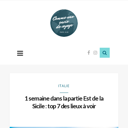
Comme
une
envie
de
voyage
ITALIE
1 semaine dans la partie Est de la
Sicile : top 7 des lieux à voir