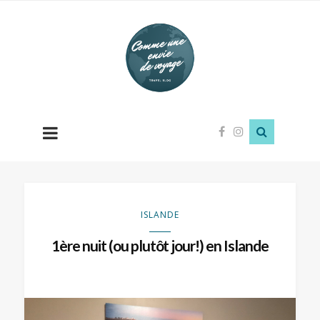
Comme
une
envie
de
voyage
ISLANDE
1ère nuit (ou plutôt jour!) en Islande