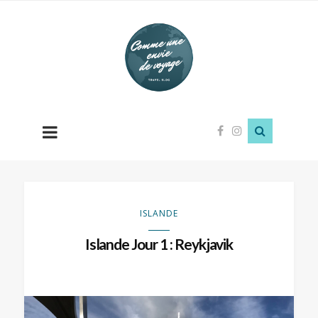
Comme
une
envie
de
voyage
ISLANDE
Islande Jour 1 : Reykjavik