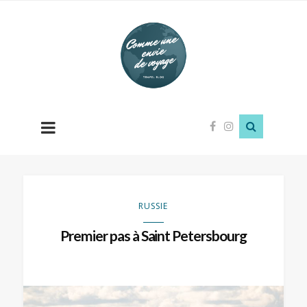
Comme
une
envie
de
voyage
RUSSIE
Premier pas à Saint Petersbourg