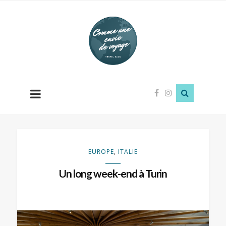
Comme
une
envie
de
voyage
EUROPE
,
ITALIE
Un long week-end à Turin