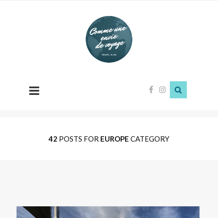
Comme
une
envie
de
voyage
42
POSTS FOR
EUROPE
CATEGORY