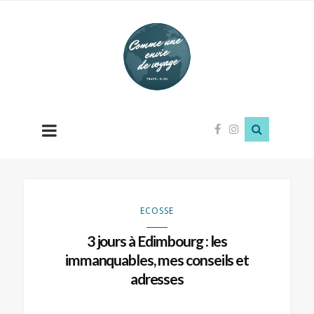
Comme
une
envie
de
voyage
ECOSSE
3 jours à Edimbourg : les
immanquables, mes conseils et
adresses