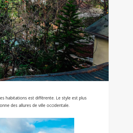
es habitations est différente. Le style est plus
nne des allures de ville occidentale.