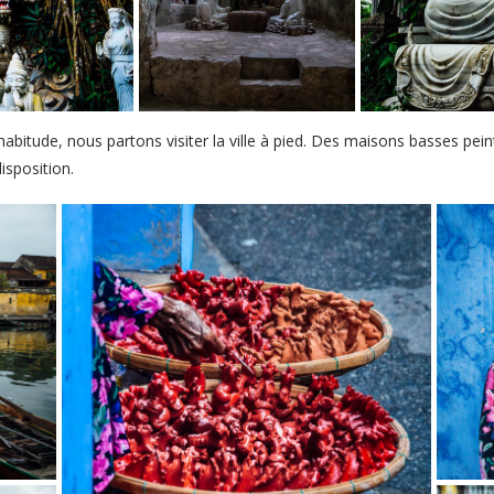
itude, nous partons visiter la ville à pied. Des maisons basses peint
isposition.