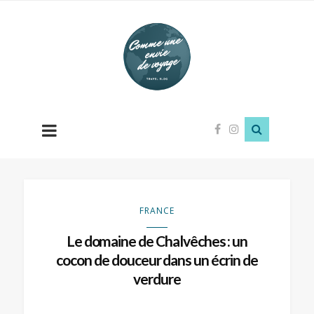
Comme
une
envie
de
voyage
FRANCE
Le domaine de Chalvêches : un
cocon de douceur dans un écrin de
verdure