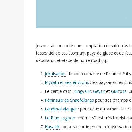
Je vous ai concocté une compilation des dix plus b
l’essentiel de cet étonnant pays de glace et de feu.
détaillant cet étape de notre road-trip.
Jökulsárlón
: l’incontournable de l’Islande. S’il
Mývatn et ses environs
: les paysages les plus
Le cercle d’Or :
Þingvellir
,
Geysir
et
Gullfoss
, 
Péninsule de Snaefellsnes
pour ses champs de 
Landmanalaugar
: pour ceux qui aiment les 
Le Blue Lagoon
: même s’il est très touristique
Husavik
: pour sa sortie en mer d’observation 