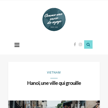
Comme
une
envie
de
voyage
VIETNAM
Hanoï, une ville qui grouille