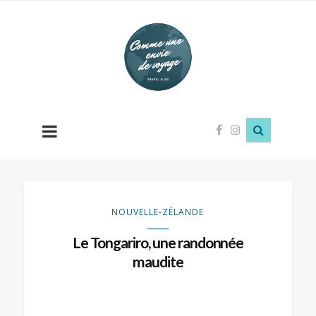
Comme
une
envie
de
voyage
NOUVELLE-ZÉLANDE
Le Tongariro, une randonnée
maudite