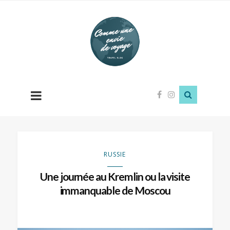
Comme
une
envie
de
voyage
RUSSIE
Une journée au Kremlin ou la visite
immanquable de Moscou