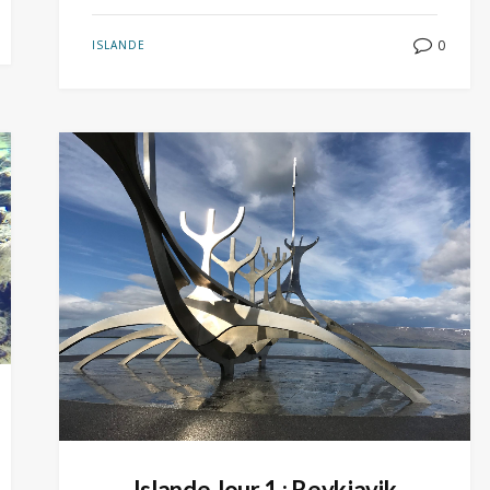
0
ISLANDE
Islande Jour 1 : Reykjavik