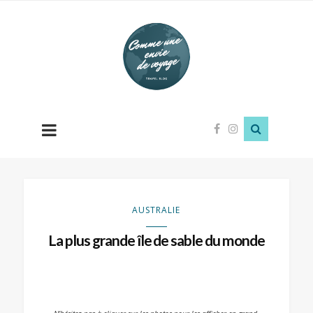
Comme
une
envie
de
voyage
AUSTRALIE
La plus grande île de sable du monde