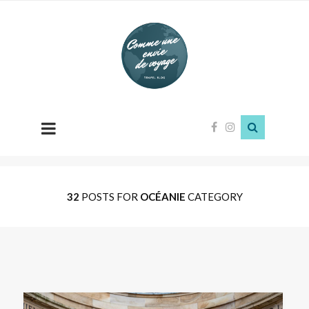
Comme
une
envie
de
voyage
32
POSTS FOR
OCÉANIE
CATEGORY